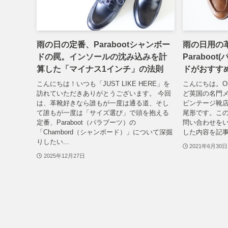
雨の日の定番、Parabootシャンボー
雨の日用の
ドの罠。インソールの沈み込みを計
Paraboo
算した「マイナス1インチ」の法則
ドがおすす
こんにちは！いつも「JUST LIKE HERE」を
こんにちは。Old C
訪れていただきありがとうございます。 今回
ど英国の名門
は、革靴好きなら誰もが一度は通る道、そし
ビンテージ靴店「
て誰もが一度は「サイズ選び」で頭を抱える
尾形です。この
定番、Paraboot（パラブーツ）の
問い合わせを
「Chambord（シャンボード）」について深掘
した内容を記事
りしたい...
2021年6月30日
2025年12月27日