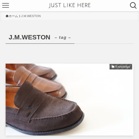
ホーム
J.M.WESTON
J.M.WESTON
– tag –
Knowledge