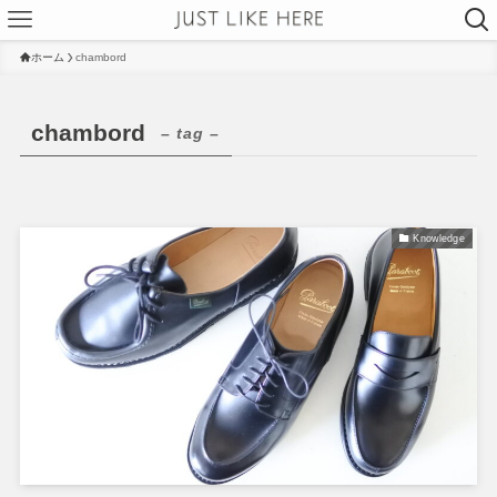
ホーム
chambord
chambord
– tag –
Knowledge